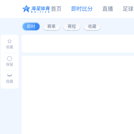
首页
即时比分
直播
足球
即时
赛果
赛程
收藏
CBA
DOTA2
欧冠
NBA
足球
足球推荐
头条
足球资料库
比分
WNBA
LOL
英超
CBA
篮球
篮球推荐
社区
篮球资料库
比分
NCAA
CSGO
意甲
WNBA
收藏
KOG
德甲
NCAA
网球
有料专家
比分
西甲
保留
法甲
棒球
比分
隐藏
电竞
比分