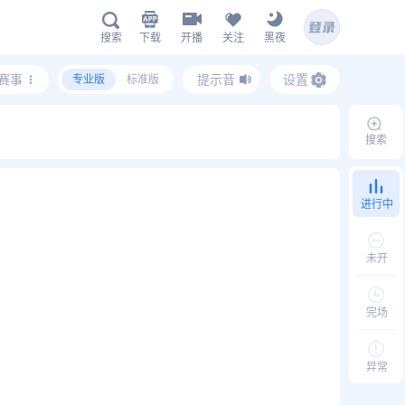
下载
开播
关注
黑夜
搜索
赛事
提示音
设置
专业版
标准版
海星体育APP下载
搜索
扫描下载有料完整版APP
hx.live