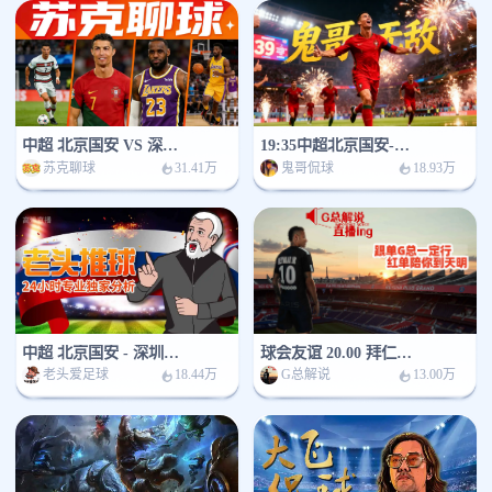
中超 北京国安 VS 深圳新鹏程
19:35中超北京国安-深圳新鹏城
苏克聊球
鬼哥侃球
31.41万
18.93万
中超 北京国安 - 深圳新鹏城
球会友谊 20.00 拜仁慕尼黑 vs 阿斯顿维拉
老头爱足球
G总解说
18.44万
13.00万