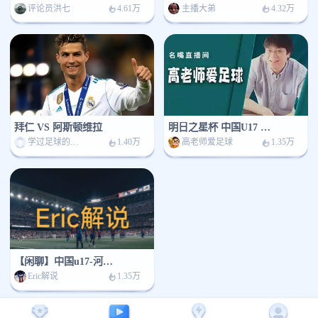
评论员洪七
主播大弟
4.61万
4.32万
拜仁 VS 阿斯顿维拉
明日之星杯 中国U17 - 河床U17
学过足球的王某人
高老师爱足球
1.40万
1.35万
【闲聊】中国u17-河床u17
Eric解说
1.35万