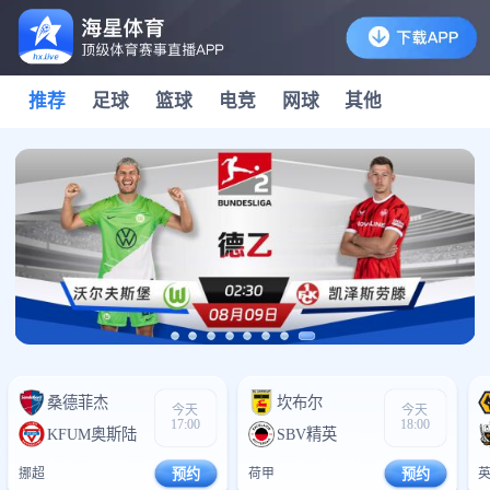
推荐
足球
篮球
电竞
网球
其他
桑德菲杰
0
坎布尔
0
今天
今天
17:00
18:00
KFUM奥斯陆
0
SBV精英
0
挪超
预约
荷甲
预约