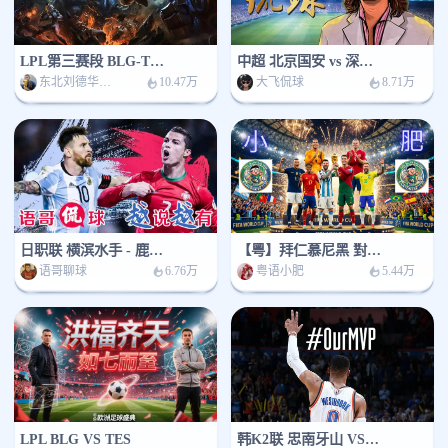
LPL第三赛段 BLG-TES
中超 北京国安 vs 深圳新鹏城
东北刘德华推单
大飞侃球
10.47万
8.71万
日职联 横滨水手 - 鹿岛鹿角
【粵】拜仁慕尼黑 對 阿士東維拉
语哥聊球
粤语小肥
6.76万
5.44万
LPL BLG VS TES
韩K2联 忠南牙山 VS 安山小绿人