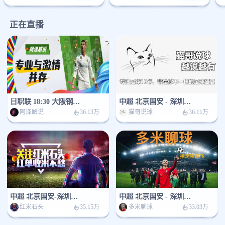
正在直播
日职联 18:30 大阪钢巴 - 浦和红钻
中超 北京国安 - 深圳新鹏城
阿泽解说
猫哥说球
36.13万
36.11万
中超 北京国安-深圳新鹏城
中超 北京国安 - 深圳新鹏城
红米石头
多米聊球
35.15万
33.03万